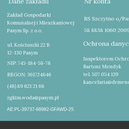
Dane zakładu
Nr konta
Zakład Gospodarki
BS Szczytno o/P
Komunalnej i Mieszkaniowej
58 8838 1060 200
Pasym Sp. z o.o.
Ochrona danyc
ul. Kościuszki 22 B
12-130 Pasym
Inspektorem Ochro
NIP: 745-184-58-78
Bartosz Mendyk
tel. 507 054 139
REGON: 361724646
kancelaria@drmend
(48) 89 621 21 68
(48) 89 621 21 68
zgkim.woda@pasym.pl
AE:PL-39737-68982-GFAWD-25