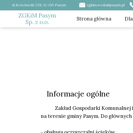
ul.Kościuszki 22B, 12-130 Pasym
zgkim.woda@pasym.pl
ZGKiM Pasym
Strona główna
Dla
Sp. z o.o.
Wo
Ści
Cm
Do 
Informacje ogólne
Zakład Gospodarki Komunalnej i Mie
na terenie gminy Pasym. Do głównych 
- obsługa oczyszczalni ścieków,