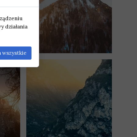
rządzeniu
y działania
 wszystkie