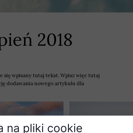
rpień 2018
ię wpisany tutaj tekst. Wpisz więc tutaj
cję dodawania nowego artykułu dla
 na pliki cookie