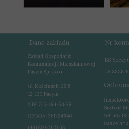
Dane zakładu
Nr kont
Zakład Gospodarki
BS Szczy
Komunalnej i Mieszkaniowej
58 8838 
Pasym Sp. z o.o.
Ochrona
ul. Kościuszki 22 B
12-130 Pasym
Inspektor
NIP: 745-184-58-78
Bartosz M
tel. 507 05
REGON: 361724646
kancelari
(48) 89 621 21 68
(48) 89 621 21 68