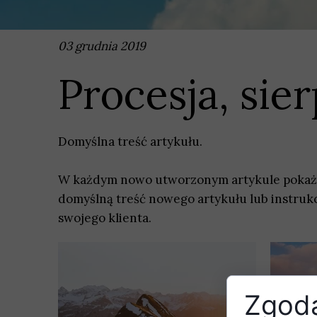
03 grudnia 2019
Procesja, sie
Domyślna treść artykułu.
W każdym nowo utworzonym artykule pokaże s
domyślną treść nowego artykułu lub instruk
swojego klienta.
Zgoda