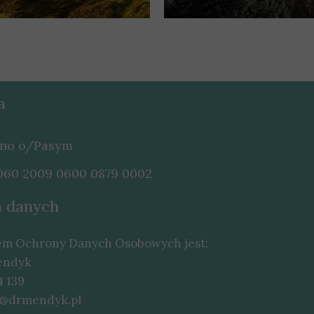
a
tno o/Pasym
1060 2009 0600 0879 0002
 danych
em Ochrony Danych Osobowych jest:
endyk
4 139
a@drmendyk.pl