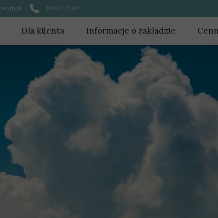
asym.pl
89 621 21 68
Dla klienta
Informacje o zakładzie
Cenn
Woda
Cenn
Ścieki
Cmentarz komunalny
Do pobrania