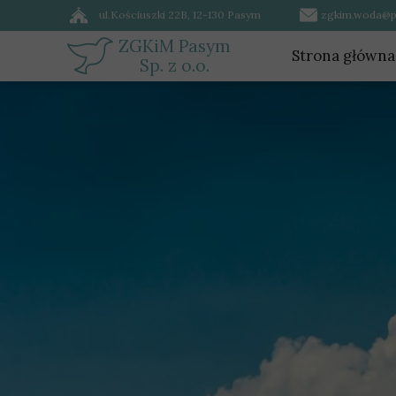
ul.Kościuszki 22B, 12-130 Pasym
zgkim.woda@p
ZGKiM Pasym
Strona główna
Sp. z o.o.