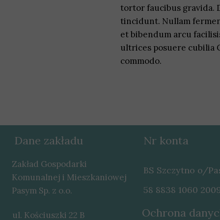
tortor faucibus gravida. 
tincidunt. Nullam ferment
et bibendum arcu facilisi
ultrices posuere cubilia C
commodo.
Dane zakładu
Nr konta
Zakład Gospodarki
BS Szczytno o/P
Komunalnej i Mieszkaniowej
58 8838 1060 200
Pasym Sp. z o.o.
Ochrona danyc
ul. Kościuszki 22 B