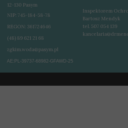
12-130 Pasym
Inspektorem Ochro
NIP: 745-184-58-78
Bartosz Mendyk
tel. 507 054 139
REGON: 361724646
kancelaria@drmend
(48) 89 621 21 68
(48) 89 621 21 68
zgkim.woda@pasym.pl
AE:PL-39737-68982-GFAWD-25