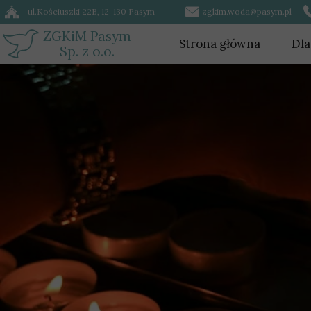
ul.Kościuszki 22B, 12-130 Pasym
zgkim.woda@pasym.pl
ZGKiM Pasym
Strona główna
Dla
Sp. z o.o.
Wo
Ści
Cm
Do 